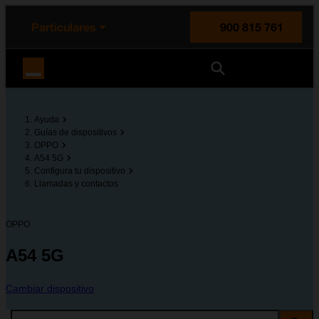
enido principal
e de la página
la cabecera
Particulares
900 815 761
Orange España
Ayuda
Guías de dispositivos
OPPO
A54 5G
Configura tu dispositivo
Llamadas y contactos
OPPO
A54 5G
Cambiar dispositivo