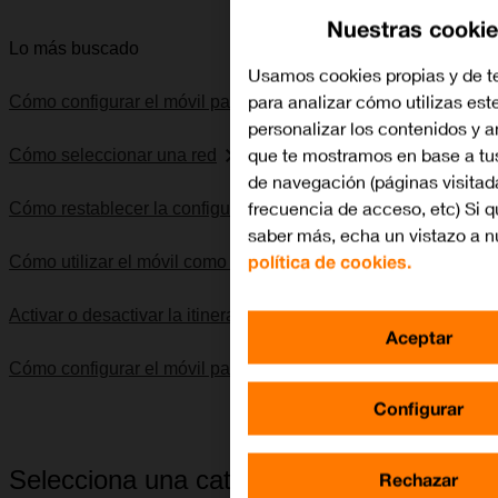
Nuestras cooki
Lo más buscado
Usamos cookies propias y de t
para analizar cómo utilizas este
Cómo configurar el móvil para internet
personalizar los contenidos y 
que te mostramos en base a tu
Cómo seleccionar una red
de navegación (páginas visitad
frecuencia de acceso, etc) Si q
Cómo restablecer la configuración predeterminada
saber más, echa un vistazo a n
política de cookies.
Cómo utilizar el móvil como punto de acceso Wi-Fi
Activar o desactivar la itinerancia de datos
Aceptar
Cómo configurar el móvil para SMS
Configurar
Selecciona una categoría
Rechazar