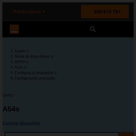
enido principal
e de la página
la cabecera
Particulares
900 815 761
Orange España
Ayuda
Guías de dispositivos
OPPO
A54s
Configura tu dispositivo
Configuración avanzada
OPPO
A54s
Cambiar dispositivo