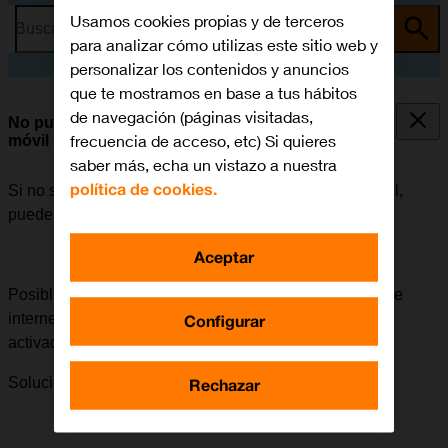
Usamos cookies propias y de terceros
Busca por problema o tema
para analizar cómo utilizas este sitio web y
personalizar los contenidos y anuncios
que te mostramos en base a tus hábitos
de navegación (páginas visitadas,
No puedo utilizar la conexión de internet de mi
frecuencia de acceso, etc) Si quieres
móvil
saber más, echa un vistazo a nuestra
política de cookies.
Si no se puede utilizar la conexión de internet del móvil,
puede haber varias causas posibles al problema.
Aceptar
Posible causa 2 de 4:
Para poder utilizar la conexión de
internet del móvil, los datos móviles tienen que estar
Configurar
activados.
Solución:
Cómo activar los datos móviles.
Rechazar