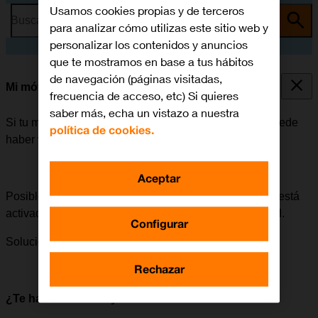
Usamos cookies propias y de terceros
Busca por problema o tema
para analizar cómo utilizas este sitio web y
personalizar los contenidos y anuncios
que te mostramos en base a tus hábitos
de navegación (páginas visitadas,
Mi móvil está bloqueado
frecuencia de acceso, etc) Si quieres
saber más, echa un vistazo a nuestra
Si tu móvil está bloqueado después de encenderlo, puede
política de cookies.
haber varias causas al problema.
Aceptar
Posible causa 6 de 6:
Cuando el código de seguridad está
activado, es necesario introducirlo al encender el móvil.
Configurar
Solución:
Cómo desactivar el código de seguridad.
Rechazar
¿Te ha servido de ayuda?