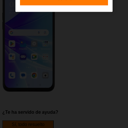
¿Te ha servido de ayuda?
Sí, todo resuelto