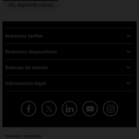
No, siguiente causa
Nuestras tarifas
Nuestros dispositivos
Tarifas Orange
Tarifas fibra y móvil
Enlaces de interés
Ofertas en móviles
Tarifas móviles
iPhone
Tarifas internet y fibra
Información legal
Test de velocidad
PlayStation 5
Tarifas de tarjeta prepago
Buscador de tiendas
Móviles Samsung
Tarifas datos ilimitados
Aviso legal
Live Shopping
Ofertas en tablets
Recarga de saldo
Condiciones legales
Orange Seguros
Ofertas en Smart TV
Ofertas y promociones Orange
Promociones Vigentes
English site
Contrata por teléfono con Orange
Precios vigentes
Metaverso
Nuestra compañía
No + publi