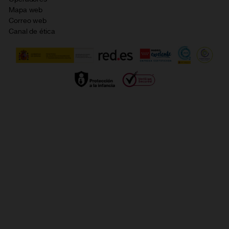
Política de cookies
Mapa web
Correo web
Política de privacidad
Canal de ética
Calidad de servicio
Gestionar UTIQ