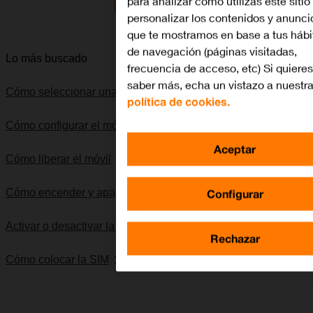
para analizar cómo utilizas este sitio
Lo quiero
personalizar los contenidos y anunci
que te mostramos en base a tus hábi
de navegación (páginas visitadas,
Lo más buscado
frecuencia de acceso, etc) Si quieres
saber más, echa un vistazo a nuestr
Cómo seleccionar una red
política de cookies.
Cómo configurar el móvil para internet
Aceptar
Cómo liberar el móvil
Configurar
Cómo encender y apagar el móvil
Activar o desactivar la itinerancia de datos
Rechazar
Cómo colocar la SIM