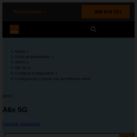
enido principal
e de la página
la cabecera
Particulares
900 815 761
Orange España
Ayuda
Guías de dispositivos
OPPO
A6x 5G
Configura tu dispositivo
Configuración y primer uso del teléfono móvil
OPPO
A6x 5G
Cambiar dispositivo