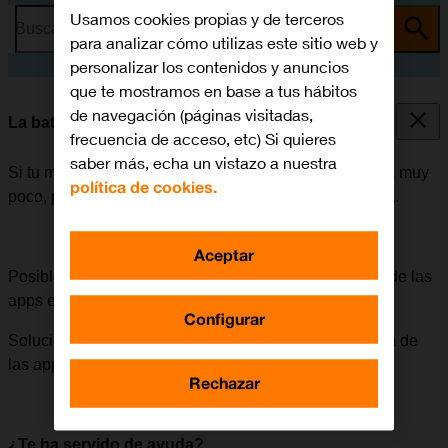
Usamos cookies propias y de terceros
Busca por problema o tema
para analizar cómo utilizas este sitio web y
personalizar los contenidos y anuncios
que te mostramos en base a tus hábitos
de navegación (páginas visitadas,
La batería de mi móvil dura poco tiempo
frecuencia de acceso, etc) Si quieres
saber más, echa un vistazo a nuestra
Si tu móvil empieza a gastar mucha batería y esta dura muy
política de cookies.
poco, puede haber varias causas posibles al problema.
Aceptar
Posible causa 8 de 11:
Si la actualización automática de las
apps está activada, aumenta el consumo de batería.
Configurar
Solución:
Cómo desactivar la actualización automática de
las apps.
Rechazar
¿Te ha servido de ayuda?