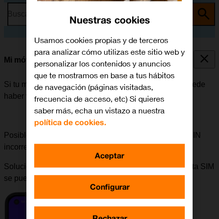
Busca por problema o tema
Nuestras cookies
Usamos cookies propias y de terceros
para analizar cómo utilizas este sitio web y
Mi móvil está bloqueado
personalizar los contenidos y anuncios
que te mostramos en base a tus hábitos
Si tu móvil está bloqueado después de encenderlo, puede
de navegación (páginas visitadas,
haber varias causas al problema.
frecuencia de acceso, etc) Si quieres
saber más, echa un vistazo a nuestra
política de cookies.
Posible causa 3 de 6:
Si se ha introducido un código PIN
incorrecto, el móvil no se podrá iniciar.
Aceptar
Solución:
En la tarjeta de plástico que contenía la tarjeta SIM
se puede ver el código PIN.
Configurar
Rechazar