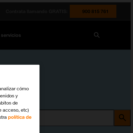
Contrata llamando GRATIS:
900 815 761
 servicios
analizar cómo
tenidos y
bitos de
e acceso, etc)
stra
política de
ma