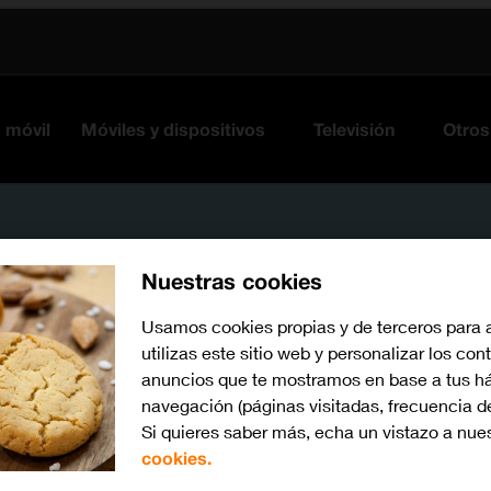
s móvil
Móviles y dispositivos
Televisión
Otros
Nuestras cookies
Usamos cookies propias y de terceros para 
utilizas este sitio web y personalizar los con
anuncios que te mostramos en base a tus há
navegación (páginas visitadas, frecuencia d
Si quieres saber más, echa un vistazo a nue
Busca por problema o te
cookies.