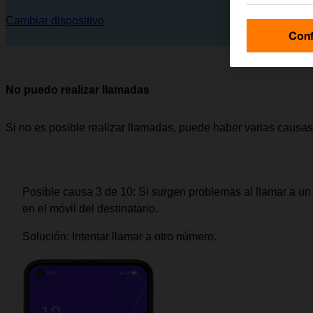
Cambiar dispositivo
Conf
No puedo realizar llamadas
Si no es posible realizar llamadas, puede haber varias causas
Posible causa 3 de 10:
Si surgen problemas al llamar a un
en el móvil del destinatario.
Solución:
Intentar llamar a otro número.