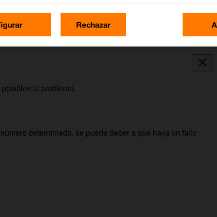
igurar
Rechazar
A
 posibles al problema.
 número determinado, se puede deber a que haya un fallo