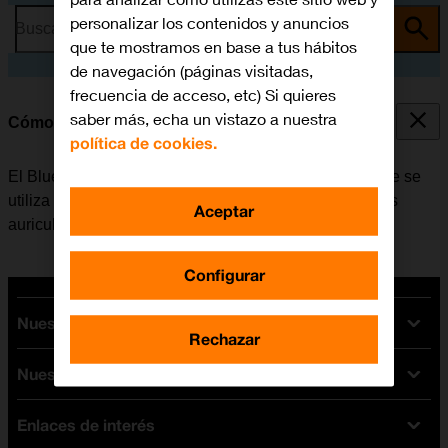
personalizar los contenidos y anuncios
Busca por problema o tema
que te mostramos en base a tus hábitos
de navegación (páginas visitadas,
frecuencia de acceso, etc) Si quieres
saber más, echa un vistazo a nuestra
Cómo vincular un dispositivo Bluetooth al móvil
política de cookies.
El Bluetooth es una forma de conexión inalámbrica que se
utiliza para establecer conexión con, por ejemplo, unos
Aceptar
auriculares inalámbricos o un teclado.
Configurar
Nuestras tarifas
Rechazar
Nuestros dispositivos
Tarifas Orange
Tarifas fibra y móvil
Enlaces de interés
Ofertas en móviles
Tarifas móviles