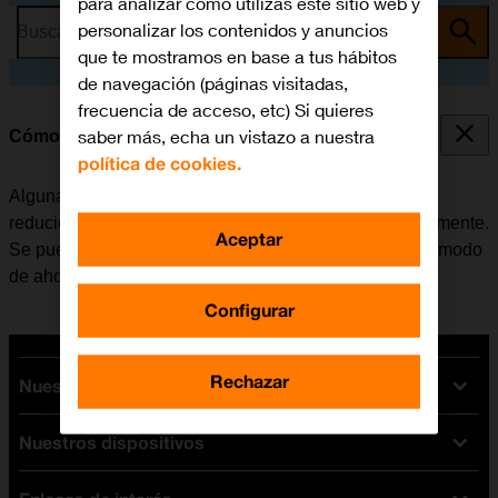
para analizar cómo utilizas este sitio web y
personalizar los contenidos y anuncios
Busca por problema o tema
que te mostramos en base a tus hábitos
de navegación (páginas visitadas,
frecuencia de acceso, etc) Si quieres
saber más, echa un vistazo a nuestra
Cómo ahorrar batería
política de cookies.
Algunas funciones del móvil consumen mucha batería,
reduciendo así la autonomía del teléfono considerablemente.
Aceptar
Se puede reducir el consumo de energía, activando el modo
de ahorro de batería.
Configurar
Rechazar
Nuestras tarifas
Nuestros dispositivos
Tarifas Orange
Tarifas fibra y móvil