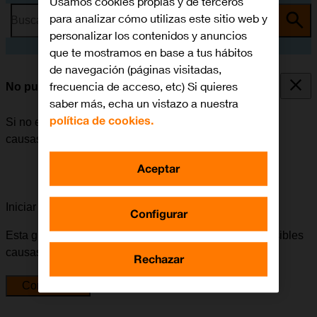
Usamos cookies propias y de terceros
para analizar cómo utilizas este sitio web y
Busca por problema o tema
personalizar los contenidos y anuncios
que te mostramos en base a tus hábitos
de navegación (páginas visitadas,
frecuencia de acceso, etc) Si quieres
No puedo realizar llamadas
saber más, echa un vistazo a nuestra
política de cookies.
Si no es posible realizar llamadas, puede haber varias
causas posibles al problema.
Aceptar
Iniciar la guía para solucionar tu problema
Configurar
Esta guía te va a conducir a través de una serie de posibles
causas y soluciones al problema.
Rechazar
Comenzar