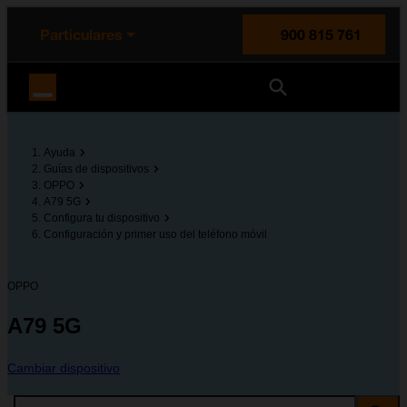
enido principal
e de la página
la cabecera
Particulares
900 815 761
Orange España
Ayuda
Guías de dispositivos
OPPO
A79 5G
Configura tu dispositivo
Configuración y primer uso del teléfono móvil
OPPO
A79 5G
Cambiar dispositivo