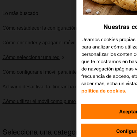
Lo más buscado
Nuestras c
Cómo restablecer la configuración predeterminada
Usamos cookies propias 
Cómo encender y apagar el móvil
para analizar cómo utiliza
personalizar los conteni
Cómo seleccionar una red
que te mostramos en base
de navegación (páginas v
Cómo configurar el móvil para internet
frecuencia de acceso, etc
saber más, echa un vista
Activar o desactivar la itinerancia de datos
política de cookies.
Cómo utilizar el móvil como punto de acceso Wi-Fi
Acepta
Configur
Selecciona una categoría