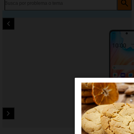
Busca por problema o tema
Diapositiva 1 de 5. OPPO A79 5G - LightSkyBlue - imagen 1