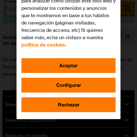
para analizar cómo utilizas este sitio web y
personalizar los contenidos y anuncios
Busca por problema o tema
que te mostramos en base a tus hábitos
de navegación (páginas visitadas,
frecuencia de acceso, etc) Si quieres
saber más, echa un vistazo a nuestra
Activar o desactivar la actualización automática de
las apps
política de cookies.
Se puede configurar el móvil para que actualice las apps de
Aceptar
forma automática y así tener siempre las versiones más
recientes instaladas.
Configurar
Nuestras tarifas
Rechazar
Nuestros dispositivos
Tarifas Orange
Tarifas fibra y móvil
Enlaces de interés
Ofertas en móviles