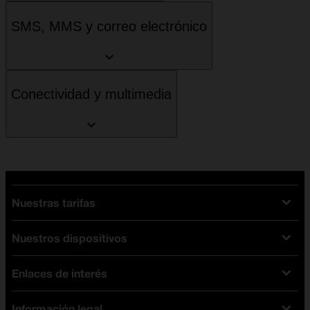
SMS, MMS y correo electrónico
Conectividad y multimedia
Nuestras tarifas
Nuestros dispositivos
Tarifas Orange
Tarifas fibra y móvil
Enlaces de interés
Ofertas en móviles
Tarifas móviles
iPhone
Tarifas internet y fibra
Información legal
Test de velocidad