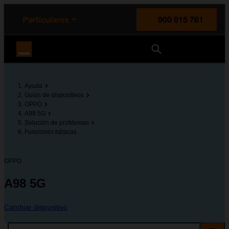
enido principal
e de la página
la cabecera
Particulares
900 815 761
Orange España
Ayuda
Guías de dispositivos
OPPO
A98 5G
Solución de problemas
Funciones básicas
OPPO
A98 5G
Cambiar dispositivo