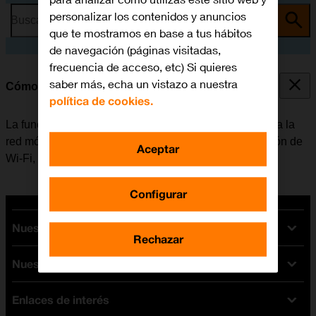
personalizar los contenidos y anuncios
Busca por problema o tema
que te mostramos en base a tus hábitos
de navegación (páginas visitadas,
frecuencia de acceso, etc) Si quieres
saber más, echa un vistazo a nuestra
Cómo conectarse a una red Wi-Fi
política de cookies.
La función de Wi-Fi se puede utilizar como alternativa a la
red móvil para conectarse a internet. Al activar la función de
Aceptar
Wi-Fi, el móvil no utiliza datos móviles.
Configurar
Nuestras tarifas
Rechazar
Nuestros dispositivos
Tarifas Orange
Tarifas fibra y móvil
Enlaces de interés
Ofertas en móviles
Tarifas móviles