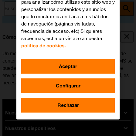
para analizar cómo utilizas este sitio web y
personalizar los contenidos y anuncios
Busca por problema o tema
que te mostramos en base a tus hábitos
de navegación (páginas visitadas,
frecuencia de acceso, etc) Si quieres
Cómo escribir y enviar un MMS
saber más, echa un vistazo a nuestra
política de cookies.
Un mensaje multimedia (MMS) es un mensaje que puede
contener imágenes y otros archivos multimedia. Los MMS se
Aceptar
pueden enviar a otros teléfonos móviles. Si no se puede
enviar ni recibir MMS después de insertar la tarjeta SIM, es
necesario
configurar el móvil para MMS
.
Configurar
Rechazar
Nuestras tarifas
Nuestros dispositivos
Tarifas Orange