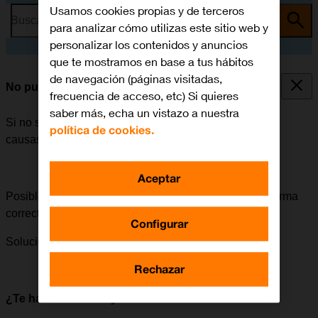
Usamos cookies propias y de terceros
Busca por problema o tema
para analizar cómo utilizas este sitio web y
personalizar los contenidos y anuncios
que te mostramos en base a tus hábitos
de navegación (páginas visitadas,
No puedo encender mi móvil
frecuencia de acceso, etc) Si quieres
saber más, echa un vistazo a nuestra
Si no se puede encender el móvil, puede haber varias
política de cookies.
causas posibles al problema.
Aceptar
Posible causa 3 de 4:
El móvil se debe encender de forma
correcta.
Configurar
Solución:
Cómo encender el móvil.
Rechazar
¿Te ha servido de ayuda?