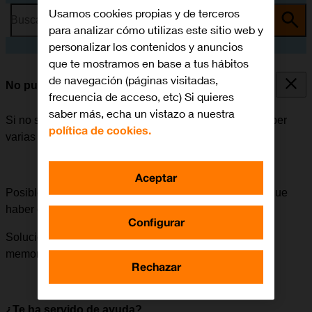
Usamos cookies propias y de terceros
Busca por problema o tema
para analizar cómo utilizas este sitio web y
personalizar los contenidos y anuncios
que te mostramos en base a tus hábitos
de navegación (páginas visitadas,
No puedo instalar una app
frecuencia de acceso, etc) Si quieres
saber más, echa un vistazo a nuestra
Si no se puede instalar una app en el móvil, puede haber
política de cookies.
varias causas posibles al problema.
Aceptar
Posible causa 1 de 4:
Para poder instalar apps, tiene que
haber espacio suficiente en la memoria.
Configurar
Solución:
Desinstala apps o elimina contenido de la
memoria.
Rechazar
¿Te ha servido de ayuda?