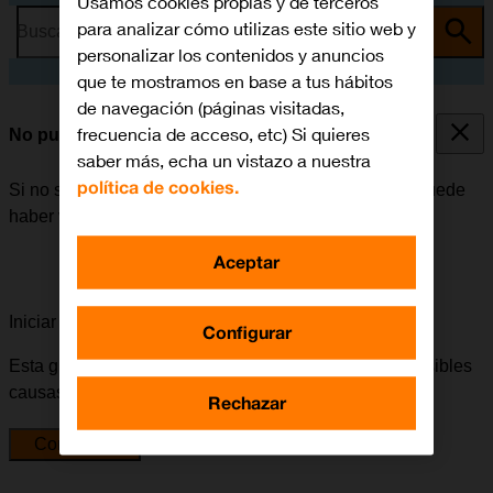
Usamos cookies propias y de terceros
para analizar cómo utilizas este sitio web y
Busca por problema o tema
personalizar los contenidos y anuncios
que te mostramos en base a tus hábitos
de navegación (páginas visitadas,
frecuencia de acceso, etc) Si quieres
No puedo recibir mensajes en mi contestador
saber más, echa un vistazo a nuestra
política de cookies.
Si no se pueden recibir mensajes en el contestador, puede
haber varias causas posibles al problema.
Aceptar
Iniciar la guía para solucionar tu problema
Configurar
Esta guía te va a conducir a través de una serie de posibles
causas y soluciones al problema.
Rechazar
Comenzar