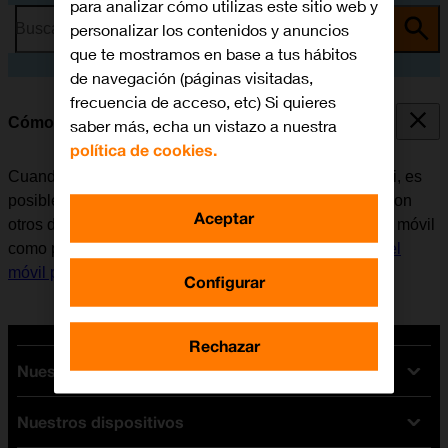
para analizar cómo utilizas este sitio web y
personalizar los contenidos y anuncios
Busca por problema o tema
que te mostramos en base a tus hábitos
de navegación (páginas visitadas,
frecuencia de acceso, etc) Si quieres
Cómo utilizar el móvil como punto de acceso Wi-Fi
saber más, echa un vistazo a nuestra
política de cookies.
Cuando se utiliza el móvil como punto de acceso Wi-Fi, es
posible compartir la conexión de internet del teléfono con
Aceptar
otros dispositivos a través de Wi-Fi. Antes de utilizar el móvil
como punto de acceso Wi-Fi, es necesario
configurar el
móvil para internet
.
Configurar
Rechazar
Nuestras tarifas
Nuestros dispositivos
Tarifas Orange