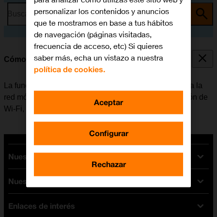
personalizar los contenidos y anuncios
Busca por problema o tema
que te mostramos en base a tus hábitos
de navegación (páginas visitadas,
frecuencia de acceso, etc) Si quieres
saber más, echa un vistazo a nuestra
Cómo conectarse a una red Wi-Fi
política de cookies.
La función de Wi-Fi se puede utilizar como alternativa a la
red móvil para conectarse a internet. Al activar la función de
Aceptar
Wi-Fi, el móvil no utiliza datos móviles.
Configurar
Nuestras tarifas
Rechazar
Nuestros dispositivos
Tarifas Orange
Tarifas fibra y móvil
Enlaces de interés
Ofertas en móviles
Tarifas móviles