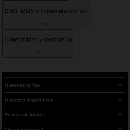
SMS, MMS y correo electrónico
Conectividad y multimedia
Nuestras tarifas
Nuestros dispositivos
Tarifas Orange
Tarifas fibra y móvil
Enlaces de interés
Ofertas en móviles
Tarifas móviles
iPhone
Tarifas internet y fibra
Información legal
Test de velocidad