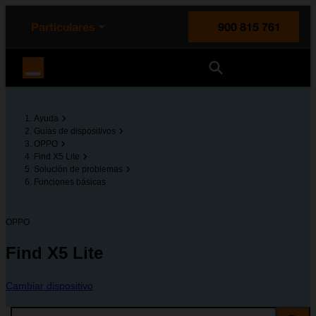
enido principal
e de la página
la cabecera
Particulares
900 815 761
Orange España
Ayuda
Guías de dispositivos
OPPO
Find X5 Lite
Solución de problemas
Funciones básicas
OPPO
Find X5 Lite
Cambiar dispositivo