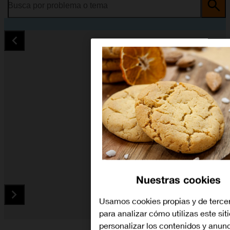
Busca por problema o tema
Nuestras cookies
Usamos cookies propias y de terce
para analizar cómo utilizas este sit
Diapositiva 1 de 5. OPPO Find X5 Lite - MidnightBlue - image
personalizar los contenidos y anun