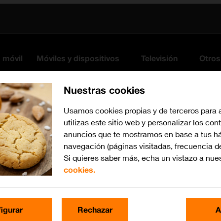
s móvil
Móviles y dispositivos
Televisión
Otros
Nuestras cookies
Usamos cookies propias y de terceros para 
utilizas este sitio web y personalizar los con
anuncios que te mostramos en base a tus há
navegación (páginas visitadas, frecuencia d
Si quieres saber más, echa un vistazo a nue
cookies.
Busca por problema o te
igurar
Rechazar
A