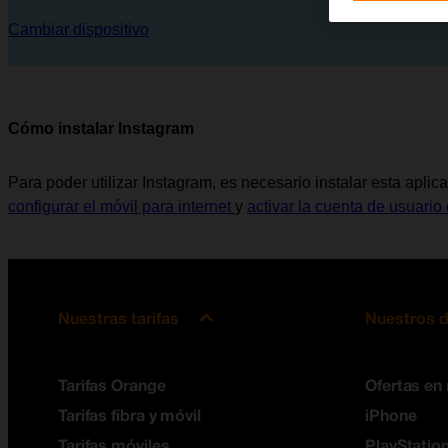
Cambiar dispositivo
Cómo instalar Instagram
Para poder utilizar Instagram, es necesario instalar esta aplic
configurar el móvil para internet
y
activar la cuenta de usuario 
Nuestras tarifas
Nuestros d
Tarifas Orange
Ofertas en
Tarifas fibra y móvil
iPhone
Tarifas móviles
PlayStation