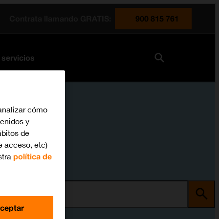
Contrata llamando GRATIS:
900 815 761
 servicios
analizar cómo
tenidos y
bitos de
e acceso, etc)
stra
política de
ma
ceptar