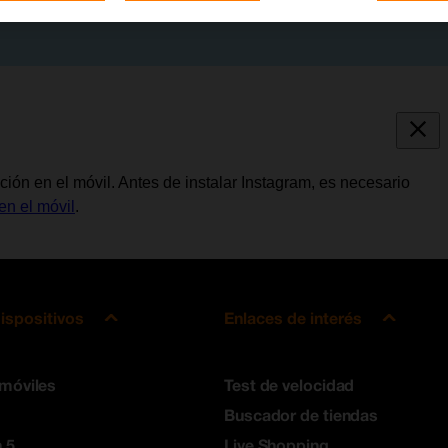
ación en el móvil. Antes de instalar Instagram, es necesario
en el móvil
.
ispositivos
Enlaces de interés
 móviles
Test de velocidad
Buscador de tiendas
 5
Live Shopping