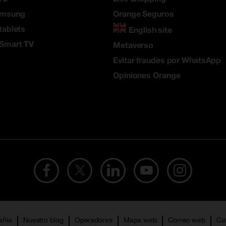
amsung
Orange Seguros
tablets
English site
 Smart TV
Metaverso
Evitar fraudes por WhatsApp
Opiniones Orange
añía
Nuestro blog
Operadores
Mapa web
Correo web
Ca