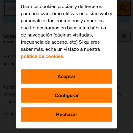
Usamos cookies propias y de terceros
Busca por problema o tema
para analizar cómo utilizas este sitio web y
personalizar los contenidos y anuncios
que te mostramos en base a tus hábitos
de navegación (páginas visitadas,
No puedo utilizar la conexión de internet de mi
frecuencia de acceso, etc) Si quieres
móvil
saber más, echa un vistazo a nuestra
política de cookies.
Si no se puede utilizar la conexión de internet del móvil,
puede haber varias causas posibles al problema.
Aceptar
Posible causa 3 de 4:
Para poder utilizar la conexión de
internet del móvil en el extranjero, la itinerancia de datos
Configurar
tiene que estar activada.
Solución:
Cómo activar la itinerancia de datos.
Rechazar