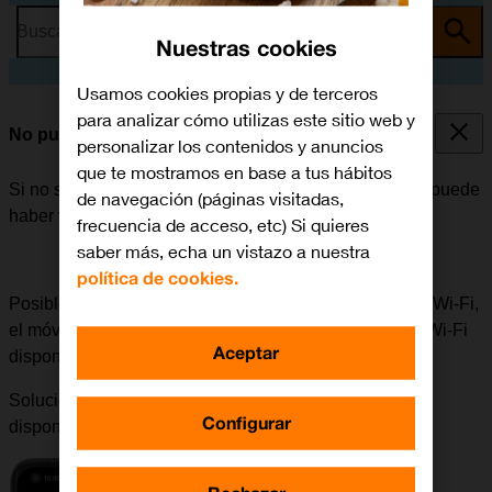
Busca por problema o tema
Nuestras cookies
Usamos cookies propias y de terceros
para analizar cómo utilizas este sitio web y
No puedo utilizar la función de Wi-Fi
personalizar los contenidos y anuncios
que te mostramos en base a tus hábitos
Si no se puede utilizar la función de Wi-Fi en el móvil, puede
de navegación (páginas visitadas,
haber varias causas posibles al problema.
frecuencia de acceso, etc) Si quieres
saber más, echa un vistazo a nuestra
política de cookies.
Posible causa 1 de 3:
Para poder utilizar la función de Wi-Fi,
el móvil tiene que estar en un área donde haya redes Wi-Fi
Aceptar
disponibles.
Solución:
Buscar un lugar donde haya redes Wi-Fi
Configurar
disponibles e intentar establecer conexión de nuevo.