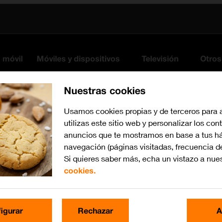
s móvil
Móviles y dispositivos
Televisión
Otros
Nuestras cookies
Usamos cookies propias y de terceros para 
utilizas este sitio web y personalizar los con
anuncios que te mostramos en base a tus há
navegación (páginas visitadas, frecuencia d
Si quieres saber más, echa un vistazo a nue
cookies.
Busca por problema o te
igurar
Rechazar
A