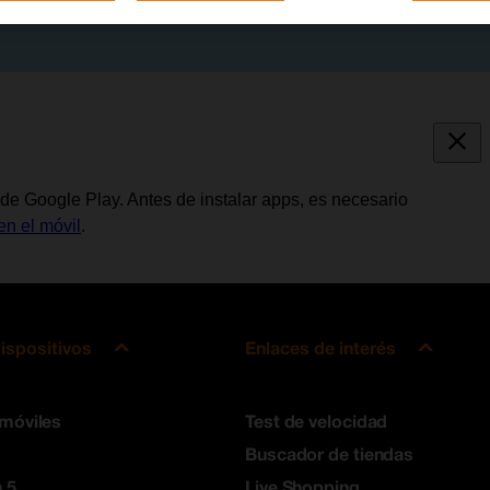
de Google Play. Antes de instalar apps, es necesario
en el móvil
.
ispositivos
Enlaces de interés
 móviles
Test de velocidad
Buscador de tiendas
 5
Live Shopping