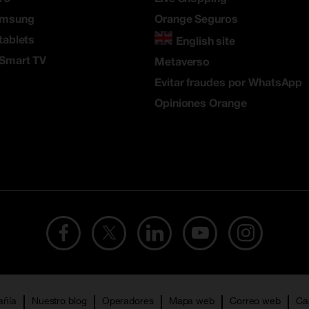
amsung
Orange Seguros
tablets
English site
 Smart TV
Metaverso
Evitar fraudes por WhatsApp
Opiniones Orange
añía
Nuestro blog
Operadores
Mapa web
Correo web
Ca