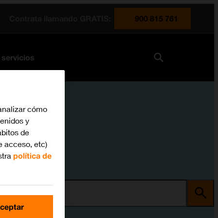
Contrata llamando GRATIS:
900 815 761
 servicios
analizar cómo
tenidos y
bitos de
e acceso, etc)
stra
política de
ma
ceptar