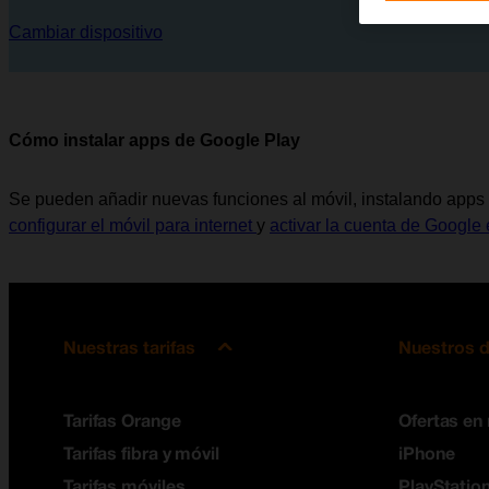
Cambiar dispositivo
Cómo instalar apps de Google Play
Se pueden añadir nuevas funciones al móvil, instalando apps 
configurar el móvil para internet
y
activar la cuenta de Google 
Nuestras tarifas
Nuestros d
Tarifas Orange
Ofertas en
Tarifas fibra y móvil
iPhone
Tarifas móviles
PlayStation