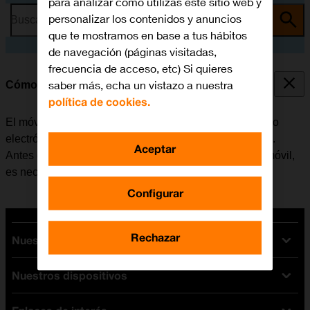
para analizar cómo utilizas este sitio web y
personalizar los contenidos y anuncios
Busca por problema o tema
que te mostramos en base a tus hábitos
de navegación (páginas visitadas,
frecuencia de acceso, etc) Si quieres
saber más, echa un vistazo a nuestra
Cómo configurar el correo electrónico POP3
política de cookies.
El móvil se puede configurar para enviar y recibir correo
electrónico desde varias cuentas de correo electrónico.
Aceptar
Antes de configurar el correo electrónico POP3 en el móvil,
es necesario
configurar el móvil para internet
.
Configurar
Rechazar
Nuestras tarifas
Nuestros dispositivos
Tarifas Orange
Tarifas fibra y móvil