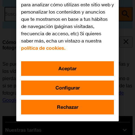
para analizar cómo utilizas este sitio web y
personalizar los contenidos y anuncios
Busca por problema o tema
que te mostramos en base a tus hábitos
de navegación (páginas visitadas,
frecuencia de acceso, etc) Si quieres
saber más, echa un vistazo a nuestra
Cómo hacer una copia de seguridad de las
política de cookies.
fotografías y los vídeos con Google Drive
Se puede hacer una copia de seguridad de las fotografías y
Aceptar
los vídeos del móvil con Google Drive para que no se
pierdan, por ejemplo, al actualizar el software del teléfono o
si se pierde. Para poder hacer una copia de seguridad de las
Configurar
fotografías y los vídeos, es necesario
activar la cuenta de
Google en el móvil
y
configurar el móvil para internet
.
Rechazar
Nuestras tarifas