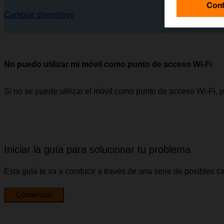
Conf
Cambiar dispositivo
No puedo utilizar mi móvil como punto de acceso Wi-Fi
Si no se puede utilizar el móvil como punto de acceso Wi-Fi, 
Iniciar la guía para solucionar tu problema
Esta guía te va a conducir a través de una serie de posibles 
Comenzar