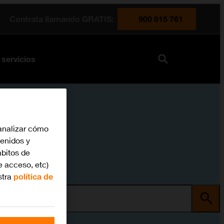
Contrata llamando GRATIS:
900 815 761
 servicios
analizar cómo
tenidos y
bitos de
e acceso, etc)
stra
política de
ma