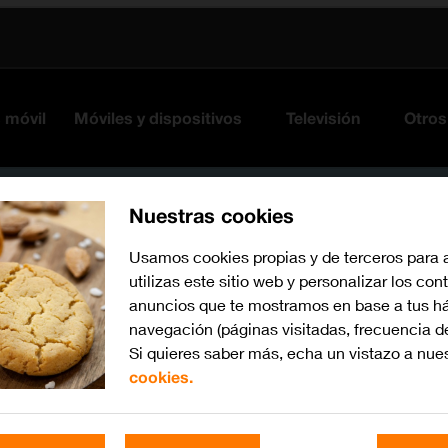
s móvil
Móviles y dispositivos
Televisión
Otros
Nuestras cookies
Usamos cookies propias y de terceros para 
utilizas este sitio web y personalizar los con
anuncios que te mostramos en base a tus há
navegación (páginas visitadas, frecuencia d
Si quieres saber más, echa un vistazo a nue
cookies.
Busca por problema o te