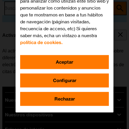
para analizar cómo utilizas este sitio web y
personalizar los contenidos y anuncios
Busca por problema o tema
que te mostramos en base a tus hábitos
de navegación (páginas visitadas,
frecuencia de acceso, etc) Si quieres
saber más, echa un vistazo a nuestra
Activar o desactivar las notificaciones
política de cookies.
Al activar las notificaciones, el móvil recibe mensajes sobre
diferentes eventos, por ejemplo, nuevos correos
Aceptar
electrónicos, mensajes de redes sociales y recordatorios de
citas del calendario.
Configurar
Rechazar
Nuestras tarifas
Nuestros dispositivos
Tarifas Orange
Tarifas fibra y móvil