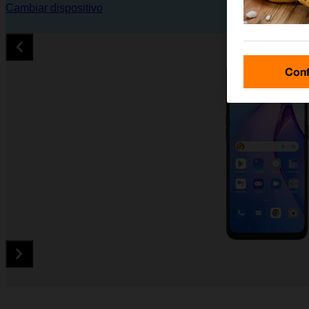
Cambiar dispositivo
Conf
Diapositiva 1 de 5. OPPO Reno8 5G - MidnightBlue - imagen 