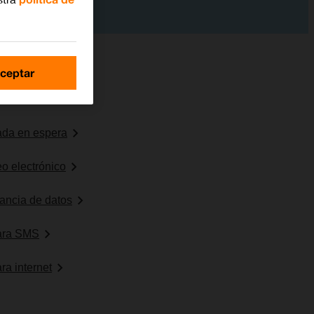
ceptar
 del móvil
mada en espera
eo electrónico
erancia de datos
para SMS
ra internet