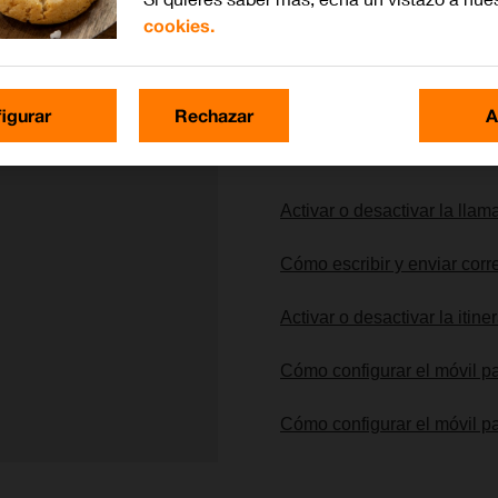
cookies.
Lo más buscado
igurar
Rechazar
A
Cómo actualizar el software
Activar o desactivar la lla
Cómo escribir y enviar corr
Activar o desactivar la itin
Cómo configurar el móvil 
Cómo configurar el móvil pa
1