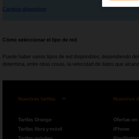
Cambiar dispositivo
Cómo seleccionar el tipo de red
Puede haber varios tipos de red disponibles, dependiendo del l
determina, entre otras cosas, la velocidad de datos que alcanz
Nuestras tarifas
Nuestros d
Tarifas Orange
Ofertas en
Tarifas fibra y móvil
iPhone
Tarifas móviles
PlayStation