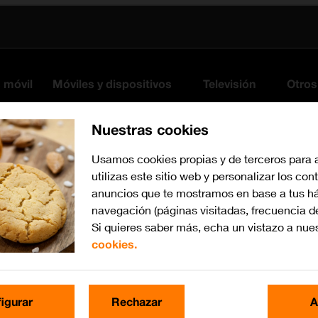
s móvil
Móviles y dispositivos
Televisión
Otros
Nuestras cookies
Usamos cookies propias y de terceros para 
utilizas este sitio web y personalizar los con
anuncios que te mostramos en base a tus há
navegación (páginas visitadas, frecuencia d
Si quieres saber más, echa un vistazo a nue
cookies.
Busca por problema o te
igurar
Rechazar
A