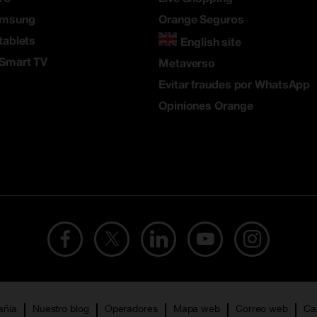
amsung
Orange Seguros
tablets
English site
 Smart TV
Metaverso
Evitar fraudes por WhatsApp
Opiniones Orange
añía
Nuestro blog
Operadores
Mapa web
Correo web
Ca