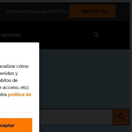
Contrata llamando GRATIS:
900 815 761
 servicios
analizar cómo
tenidos y
bitos de
e acceso, etc)
stra
política de
ma
ceptar