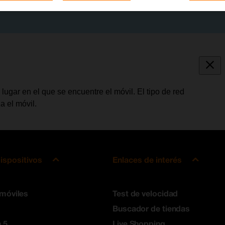
ugar en el que se encuentre el móvil. El tipo de red
a el móvil.
ispositivos
Enlaces de interés
 móviles
Test de velocidad
Buscador de tiendas
 5
Live Shopping