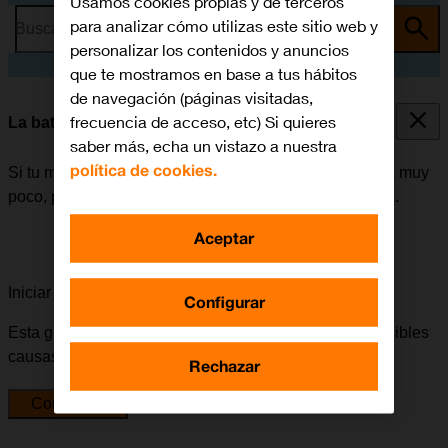
Usamos cookies propias y de terceros
para analizar cómo utilizas este sitio web y
Busca por problema o tema
personalizar los contenidos y anuncios
que te mostramos en base a tus hábitos
de navegación (páginas visitadas,
frecuencia de acceso, etc) Si quieres
La batería de mi móvil dura poco tiempo
saber más, echa un vistazo a nuestra
política de cookies.
Si tu móvil empieza a gastar mucha batería y esta dura muy
poco, puede haber varias causas posibles al problema.
Aceptar
Iniciar la guía para solucionar tu problema
Configurar
Esta guía te va a conducir a través de una serie de posibles
causas y soluciones al problema.
Rechazar
Comenzar