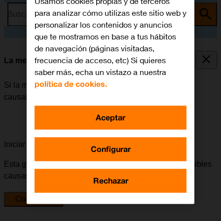
Usamos cookies propias y de terceros
para analizar cómo utilizas este sitio web y
Busca por problema o tema
personalizar los contenidos y anuncios
que te mostramos en base a tus hábitos
de navegación (páginas visitadas,
frecuencia de acceso, etc) Si quieres
La memoria del móvil está llena
saber más, echa un vistazo a nuestra
política de cookies.
Si la memoria del móvil está llena, puede haber varias
causas posibles al problema.
Aceptar
Iniciar la guía para solucionar tu problema
Configurar
Esta guía te va a conducir a través de una serie de posibles
causas y soluciones al problema.
Rechazar
Comenzar