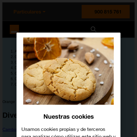
enido principal
e de la página
la cabecera
Particulares
900 815 761
Orange España
Ayuda
Guías de dispositivos
Orange
Dive 30
Configura tu dispositivo
Conectividad y redes
Cómo transferir fotografías o videoclips por Bluetooth
Orange
Dive 30
Nuestras cookies
Usamos cookies propias y de terceros
Cambiar dispositivo
para analizar cómo utilizas este sitio web y