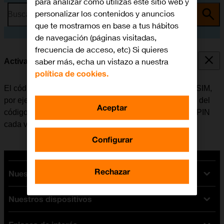
para analizar cómo utilizas este sitio web y
personalizar los contenidos y anuncios
Busca por problema o tema
que te mostramos en base a tus hábitos
de navegación (páginas visitadas,
frecuencia de acceso, etc) Si quieres
saber más, echa un vistazo a nuestra
Activar o desactivar el uso del código PIN
política de cookies.
El código PIN evita que otros puedan utilizar la tarjeta SIM,
por ejemplo, en caso de robo del móvil. Cuando el uso del
Aceptar
código PIN está activado, se debe introducir el código PIN
cada vez que se enciende el móvil.
Configurar
Rechazar
Nuestras tarifas
Nuestros dispositivos
Tarifas Orange
Tarifas fibra y móvil