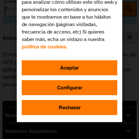
para analizar cómo utilizas este sitio web y
personalizar los contenidos y anuncios
Busca por problema o tema
que te mostramos en base a tus hábitos
de navegación (páginas visitadas,
frecuencia de acceso, etc) Si quieres
Activar o desactivar el GPS
saber más, echa un vistazo a nuestra
política de cookies.
El móvil puede determinar la posición geográfica a través del
GPS (Sistema de Posicionamiento Global). Varias
Aceptar
aplicaciones del móvil utilizan los datos de la posición, por
ejemplo, la navegación, la función de búsqueda o la
previsión del tiempo.
Configurar
Rechazar
Nuestras tarifas
Nuestros dispositivos
Tarifas Orange