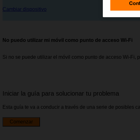
Conf
Cambiar dispositivo
No puedo utilizar mi móvil como punto de acceso Wi-Fi
Si no se puede utilizar el móvil como punto de acceso Wi-Fi, 
Iniciar la guía para solucionar tu problema
Esta guía te va a conducir a través de una serie de posibles 
Comenzar