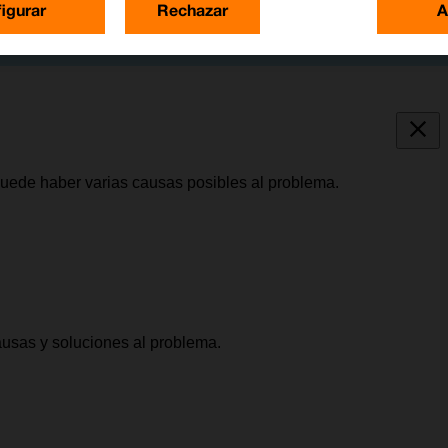
igurar
Rechazar
A
puede haber varias causas posibles al problema.
causas y soluciones al problema.