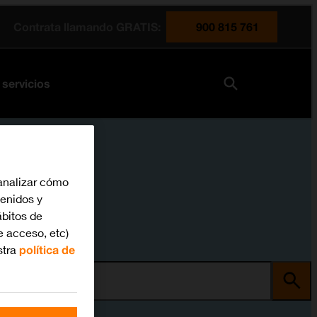
Contrata llamando GRATIS:
900 815 761
 servicios
analizar cómo
tenidos y
bitos de
e acceso, etc)
stra
política de
ma