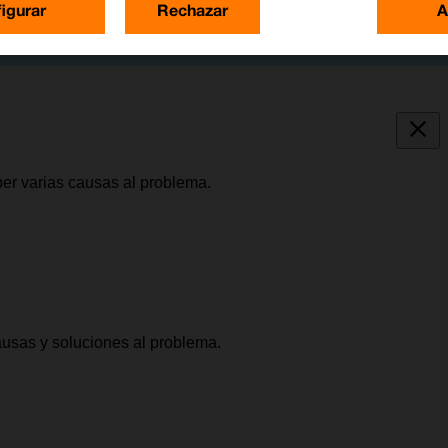
igurar
Rechazar
A
er varias causas al problema.
causas y soluciones al problema.