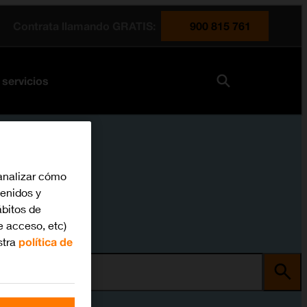
Contrata llamando GRATIS:
900 815 761
 servicios
analizar cómo
tenidos y
bitos de
e acceso, etc)
stra
política de
ma