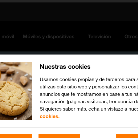
s móvil
Móviles y dispositivos
Televisión
Otros
Nuestras cookies
Usamos cookies propias y de terceros para 
utilizas este sitio web y personalizar los con
anuncios que te mostramos en base a tus há
navegación (páginas visitadas, frecuencia d
Si quieres saber más, echa un vistazo a nue
cookies.
Busca por problema o te