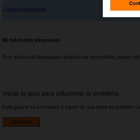
Conf
Cambiar dispositivo
Mi móvil está bloqueado
Si tu móvil está bloqueado después de encenderlo, puede hab
Iniciar la guía para solucionar tu problema
Esta guía te va a conducir a través de una serie de posibles 
Comenzar