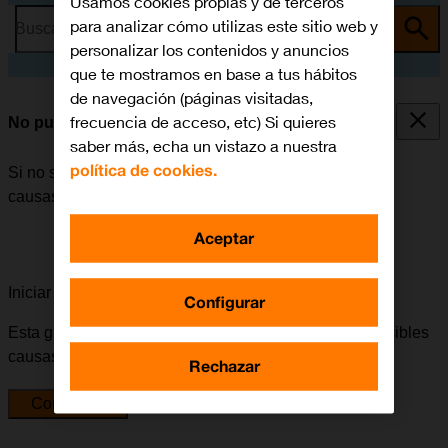
Usamos cookies propias y de terceros
para analizar cómo utilizas este sitio web y
Busca por problema o tema
personalizar los contenidos y anuncios
que te mostramos en base a tus hábitos
de navegación (páginas visitadas,
frecuencia de acceso, etc) Si quieres
No puedo encender mi móvil
saber más, echa un vistazo a nuestra
política de cookies.
Si no se puede encender el móvil, puede haber varias
causas posibles al problema.
Aceptar
Iniciar la guía para solucionar tu problema
Configurar
Esta guía te va a conducir a través de una serie de posibles
causas y soluciones al problema.
Rechazar
Comenzar