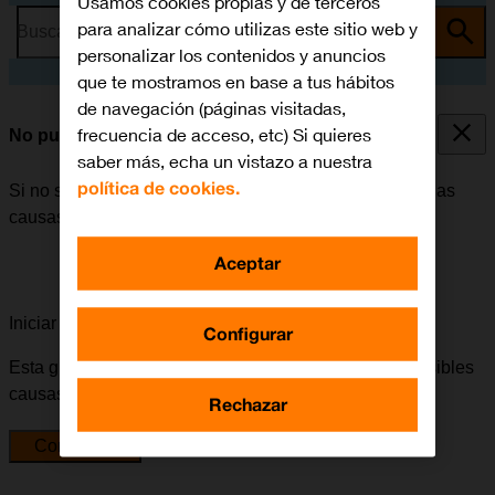
Usamos cookies propias y de terceros
para analizar cómo utilizas este sitio web y
Busca por problema o tema
personalizar los contenidos y anuncios
que te mostramos en base a tus hábitos
de navegación (páginas visitadas,
frecuencia de acceso, etc) Si quieres
No puedo enviar ni recibir SMS
saber más, echa un vistazo a nuestra
política de cookies.
Si no se puede enviar ni recibir SMS, puede haber varias
causas posibles al problema.
Aceptar
Iniciar la guía para solucionar tu problema
Configurar
Esta guía te va a conducir a través de una serie de posibles
causas y soluciones al problema.
Rechazar
Comenzar