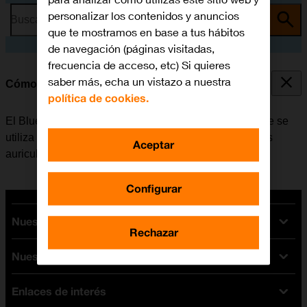
personalizar los contenidos y anuncios
Busca por problema o tema
que te mostramos en base a tus hábitos
de navegación (páginas visitadas,
frecuencia de acceso, etc) Si quieres
saber más, echa un vistazo a nuestra
Cómo vincular un dispositivo Bluetooth al móvil
política de cookies.
El Bluetooth es una forma de conexión inalámbrica que se
utiliza para establecer conexión con, por ejemplo, unos
Aceptar
auriculares inalámbricos o un teclado.
Configurar
Nuestras tarifas
Rechazar
Nuestros dispositivos
Tarifas Orange
Tarifas fibra y móvil
Enlaces de interés
Ofertas en móviles
Tarifas móviles