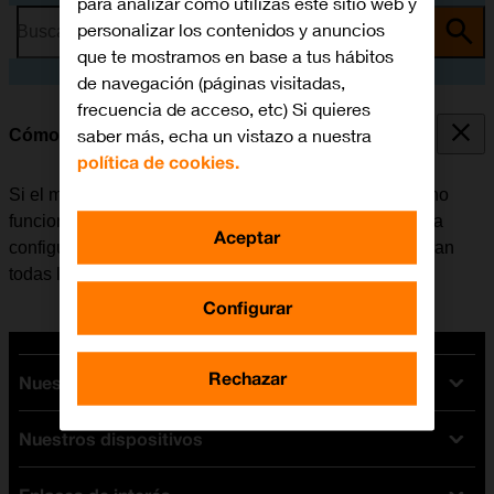
para analizar cómo utilizas este sitio web y
personalizar los contenidos y anuncios
Busca por problema o tema
que te mostramos en base a tus hábitos
de navegación (páginas visitadas,
frecuencia de acceso, etc) Si quieres
saber más, echa un vistazo a nuestra
Cómo restablecer la configuración predeterminada
política de cookies.
Si el móvil reacciona lentamente o de alguna manera no
funciona bien, en algunos casos ayuda el restablecer la
Aceptar
configuración predeterminada. De esta manera se borran
todas las configuraciones creadas en el móvil.
Configurar
Rechazar
Nuestras tarifas
Nuestros dispositivos
Tarifas Orange
Tarifas fibra y móvil