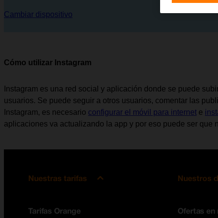
Cambiar dispositivo
Cómo utilizar Instagram
Instagram es una red social y aplicación donde se puede subir 
usuarios. Se puede seguir a otros usuarios, comentar las public
Instagram, es necesario
configurar el móvil para internet
e
ins
aplicaciones va actualizando la app y por eso puede ser que n
Nuestras tarifas
Nuestros d
Tarifas Orange
Ofertas en