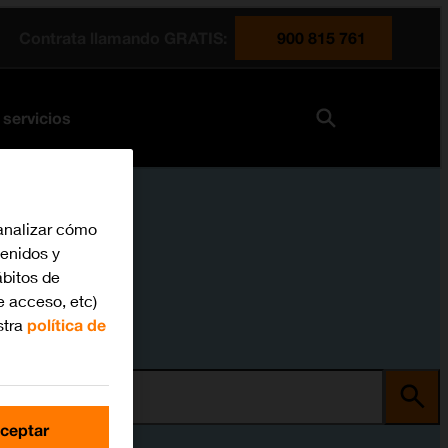
Contrata llamando GRATIS:
900 815 761
 servicios
analizar cómo
tenidos y
bitos de
e acceso, etc)
stra
política de
ma
ceptar