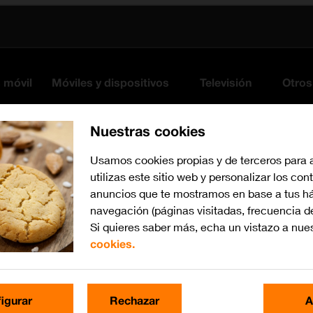
s móvil
Móviles y dispositivos
Televisión
Otros
Nuestras cookies
Usamos cookies propias y de terceros para 
utilizas este sitio web y personalizar los con
anuncios que te mostramos en base a tus há
navegación (páginas visitadas, frecuencia d
Si quieres saber más, echa un vistazo a nue
cookies.
Busca por problema o te
igurar
Rechazar
A