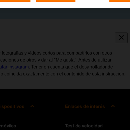
fotografías y vídeos cortos para compartirlos con otros
aciones de otros y dar al "Me gusta". Antes de utilizar
talar Instagram
. Tener en cuenta que el desarrollador de
o coincida exactamente con el contenido de esta instrucción.
ispositivos
Enlaces de interés
 móviles
Test de velocidad