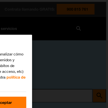
Contrata llamando GRATIS:
900 815 761
 servicios
analizar cómo
tenidos y
bitos de
e acceso, etc)
stra
política de
ma
ceptar