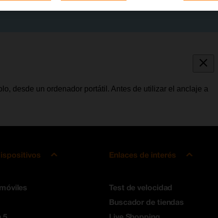
lo, desde un ordenador portátil. Antes de utilizar el anclaje a
ispositivos
Enlaces de interés
 móviles
Test de velocidad
Buscador de tiendas
 5
Live Shopping