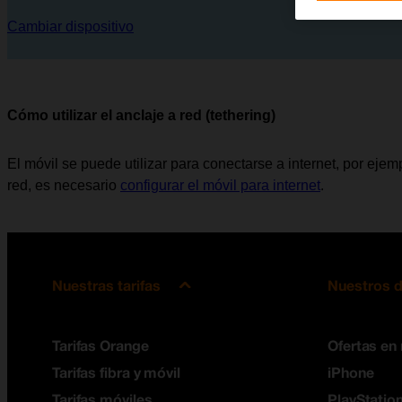
Cambiar dispositivo
Cómo utilizar el anclaje a red (tethering)
El móvil se puede utilizar para conectarse a internet, por ejemp
red, es necesario
configurar el móvil para internet
.
Nuestras tarifas
Nuestros d
Tarifas Orange
Ofertas en
Tarifas fibra y móvil
iPhone
Tarifas móviles
PlayStation