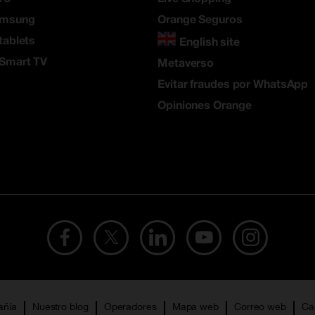
amsung
Orange Seguros
tablets
English site
 Smart TV
Metaverso
Evitar fraudes por WhatsApp
Opiniones Orange
añía
Nuestro blog
Operadores
Mapa web
Correo web
Ca