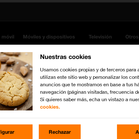
s móvil
Móviles y dispositivos
Televisión
Otros
Nuestras cookies
Usamos cookies propias y de terceros para 
utilizas este sitio web y personalizar los con
anuncios que te mostramos en base a tus há
navegación (páginas visitadas, frecuencia d
Si quieres saber más, echa un vistazo a nue
cookies.
Busca por problema o te
igurar
Rechazar
A