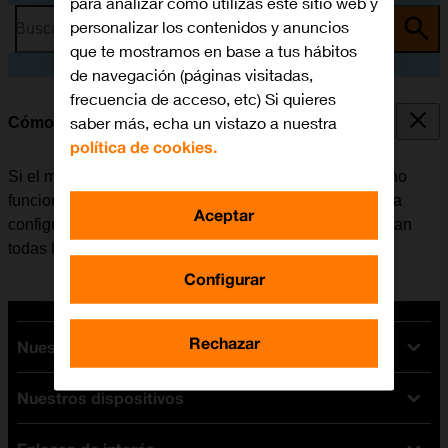
para analizar cómo utilizas este sitio web y
personalizar los contenidos y anuncios
Busca por problema o tema
que te mostramos en base a tus hábitos
de navegación (páginas visitadas,
frecuencia de acceso, etc) Si quieres
saber más, echa un vistazo a nuestra
Cómo restablecer la configuración predeterminada
política de cookies.
Si el móvil reacciona lentamente o de alguna manera no
funciona bien, en algunos casos ayuda el restablecer la
Aceptar
configuración predeterminada. De esta manera se borran
todas las configuraciones creadas en el móvil.
Configurar
Rechazar
Nuestras tarifas
Nuestros dispositivos
Tarifas Orange
Tarifas fibra y móvil