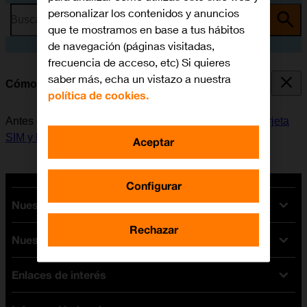
personalizar los contenidos y anuncios
Busca por problema o tema
que te mostramos en base a tus hábitos
de navegación (páginas visitadas,
frecuencia de acceso, etc) Si quieres
saber más, echa un vistazo a nuestra
Cómo encender y apagar el móvil
política de cookies.
Antes de encender el móvil, es necesario
insertar la tarjeta
SIM y la batería
.
Aceptar
Configurar
Nuestras tarifas
Rechazar
Nuestros dispositivos
Tarifas Orange
Tarifas fibra y móvil
Enlaces de interés
Ofertas en móviles
Tarifas móviles
iPhone
Tarifas internet y fibra