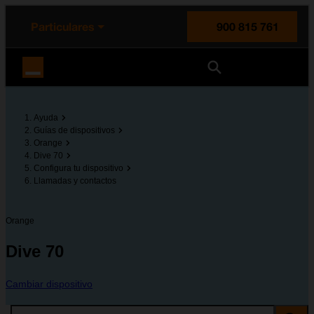
enido principal
e de la página
la cabecera
Particulares
900 815 761
Orange España
Ayuda
Guías de dispositivos
Orange
Dive 70
Configura tu dispositivo
Llamadas y contactos
Orange
Dive 70
Cambiar dispositivo