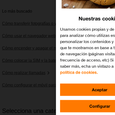
Lo más buscado
Nuestras cook
Cómo transferir fotografías o videoclips por Bluetooth
Usamos cookies propias y de 
para analizar cómo utilizas es
Cómo usar el navegador web
personalizar los contenidos y
que te mostramos en base a t
Cómo encender y apagar el móvil
de navegación (páginas visita
frecuencia de acceso, etc) Si
Cómo colocar la SIM y la batería
saber más, echa un vistazo a
política de cookies.
Cómo realizar llamadas
Cómo configurar el móvil para SMS
Aceptar
Configurar
Selecciona una categoría