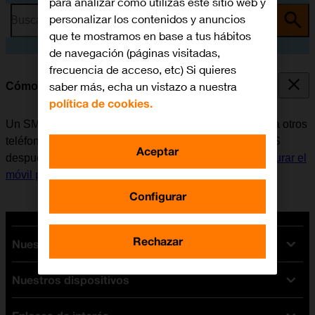
para analizar cómo utilizas este sitio web y
personalizar los contenidos y anuncios
Busca por problema o tema
que te mostramos en base a tus hábitos
de navegación (páginas visitadas,
frecuencia de acceso, etc) Si quieres
saber más, echa un vistazo a nuestra
Cómo escribir y enviar un SMS
política de cookies.
Un SMS es un mensaje de texto que se puede enviar a otros
teléfonos móviles. Si no se puede enviar ni recibir SMS
Aceptar
después de insertar la tarjeta SIM, es necesario
configurar el
móvil para SMS
.
Configurar
Rechazar
Nuestras tarifas
Nuestros dispositivos
Tarifas Orange
Tarifas fibra y móvil